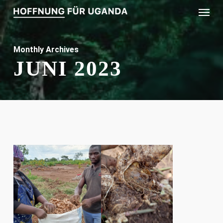
Menu
Skip
to
main
Monthly Archives
content
JUNI 2023
0