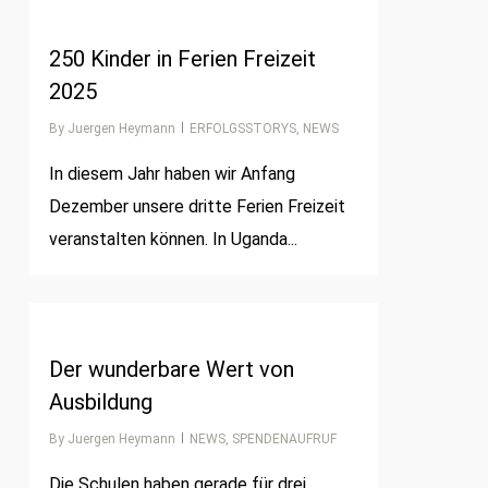
1
250 Kinder in Ferien Freizeit
2025
By
Juergen Heymann
ERFOLGSSTORYS
,
NEWS
In diesem Jahr haben wir Anfang
Dezember unsere dritte Ferien Freizeit
veranstalten können. In Uganda...
1
Der wunderbare Wert von
Ausbildung
By
Juergen Heymann
NEWS
,
SPENDENAUFRUF
Die Schulen haben gerade für drei