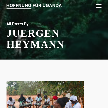
Menu
Skip
to
main
All Posts By
content
JUERGEN
HEYMANN
1