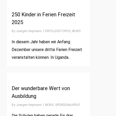
1
250 Kinder in Ferien Freizeit
2025
By
Juergen Heymann
ERFOLGSSTORYS
,
NEWS
In diesem Jahr haben wir Anfang
Dezember unsere dritte Ferien Freizeit
veranstalten können. In Uganda...
1
Der wunderbare Wert von
Ausbildung
By
Juergen Heymann
NEWS
,
SPENDENAUFRUF
Die Schulen haben gerade für drei